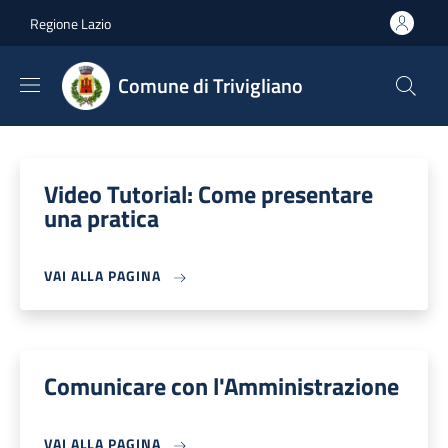
Salta al contenuto principale
Skip to footer content
Regione Lazio
Comune di Trivigliano
Video Tutorial: Come presentare
una pratica
VAI ALLA PAGINA
Comunicare con l'Amministrazione
VAI ALLA PAGINA