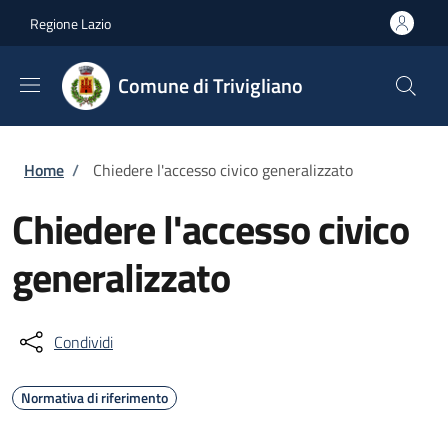
Salta al contenuto principale
Skip to footer content
Regione Lazio
Comune di Trivigliano
Briciole di pane
Home
/
Chiedere l'accesso civico generalizzato
Chiedere l'accesso civico
generalizzato
Condividi
Normativa di riferimento