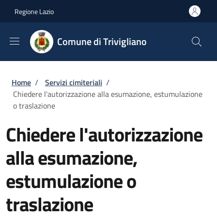
Salta al contenuto principale
Skip to footer content
Regione Lazio
Comune di Trivigliano
Briciole di pane
Home
/
Servizi cimiteriali
/
Chiedere l'autorizzazione alla esumazione, estumulazione
o traslazione
Chiedere l'autorizzazione
alla esumazione,
estumulazione o
traslazione