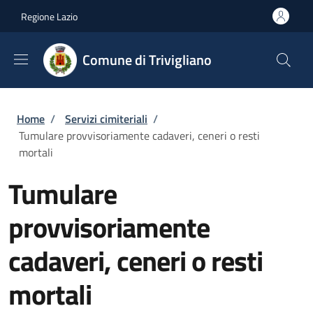
Salta al contenuto principale
Skip to footer content
Regione Lazio
Comune di Trivigliano
Briciole di pane
Home
/
Servizi cimiteriali
/
Tumulare provvisoriamente cadaveri, ceneri o resti
mortali
Tumulare
provvisoriamente
cadaveri, ceneri o resti
mortali