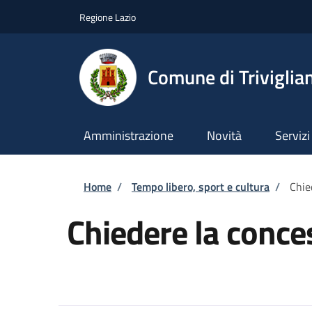
Salta al contenuto principale
Skip to footer content
Regione Lazio
Comune di Triviglia
Amministrazione
Novità
Servizi
Briciole di pane
Home
/
Tempo libero, sport e cultura
/
Chie
Chiedere la conce