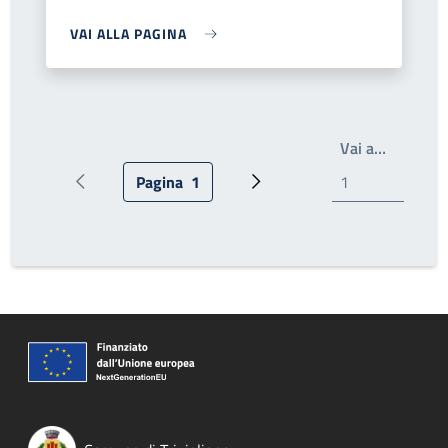
VAI ALLA PAGINA
Write th
Vai a…
Pagina
1
Pagina precedente
Pagina attuale
Prossima pagina