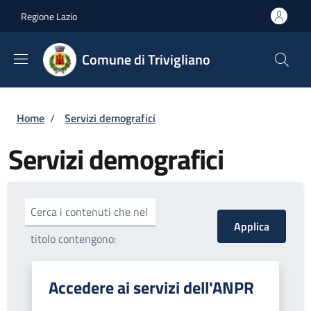
Salta al contenuto principale
Skip to footer content
Regione Lazio
Comune di Trivigliano
Briciole di pane
Home
/
Servizi demografici
Servizi demografici
Cerca i contenuti che nel
titolo contengono:
Accedere ai servizi dell'ANPR