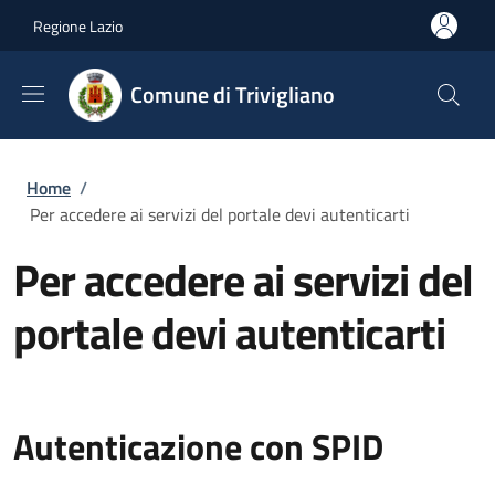
Salta al contenuto principale
Skip to footer content
Regione Lazio
Comune di Trivigliano
Briciole di pane
Home
/
Per accedere ai servizi del portale devi autenticarti
Per accedere ai servizi del
portale devi autenticarti
Autenticazione con SPID