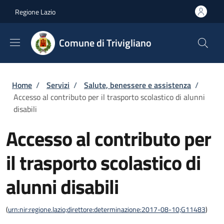
Salta al contenuto principale
Skip to footer content
Regione Lazio
Comune di Trivigliano
Briciole di pane
Home
/
Servizi
/
Salute, benessere e assistenza
/
Accesso al contributo per il trasporto scolastico di alunni
disabili
Accesso al contributo per
il trasporto scolastico di
alunni disabili
(
urn:nir:regione.lazio;direttore:determinazione:2017-08-10;G11483
)