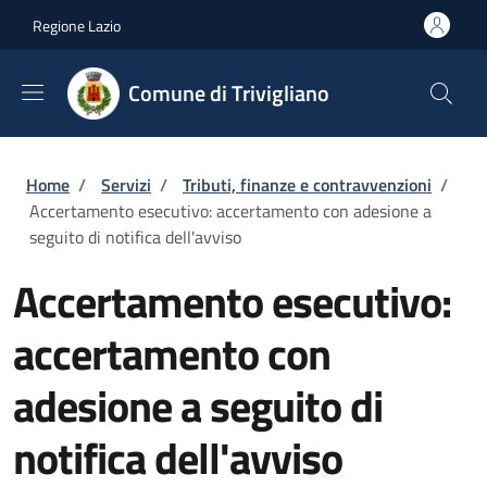
Salta al contenuto principale
Skip to footer content
Regione Lazio
Comune di Trivigliano
Briciole di pane
Home
/
Servizi
/
Tributi, finanze e contravvenzioni
/
Accertamento esecutivo: accertamento con adesione a
seguito di notifica dell'avviso
Accertamento esecutivo:
accertamento con
adesione a seguito di
notifica dell'avviso