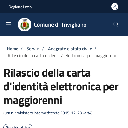
Salta al contenuto principale
Skip to footer content
Regione Lazio
Comune di Trivigliano
Briciole di pane
Home
/
Servizi
/
Anagrafe e stato civile
/
Rilascio della carta d'identità elettronica per maggiorenni
Rilascio della carta
d'identità elettronica per
maggiorenni
(
urn:nir:ministero.interno:decreto:2015-12-23~art4
)
Servizio attivo