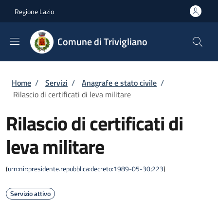
Salta al contenuto principale
Skip to footer content
Regione Lazio
Comune di Trivigliano
Briciole di pane
Home
/
Servizi
/
Anagrafe e stato civile
/
Rilascio di certificati di leva militare
Rilascio di certificati di
leva militare
(
urn:nir:presidente.repubblica:decreto:1989-05-30;223
)
Servizio attivo