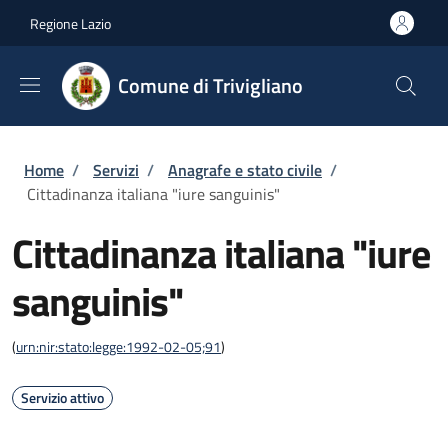
Salta al contenuto principale
Skip to footer content
Regione Lazio
Comune di Trivigliano
Briciole di pane
Home
/
Servizi
/
Anagrafe e stato civile
/
Cittadinanza italiana "iure sanguinis"
Cittadinanza italiana "iure
sanguinis"
(
urn:nir:stato:legge:1992-02-05;91
)
Servizio attivo