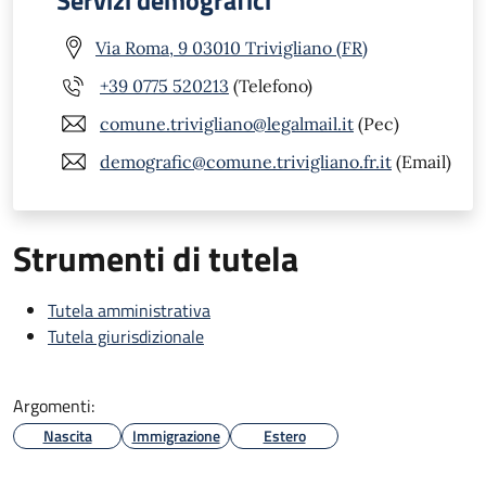
Servizi demografici
Via Roma, 9 03010 Trivigliano (FR)
+39 0775 520213
(Telefono)
comune.trivigliano@legalmail.it
(Pec)
demografic@comune.trivigliano.fr.it
(Email)
Strumenti di tutela
Tutela amministrativa
Tutela giurisdizionale
Argomenti:
Nascita
Immigrazione
Estero