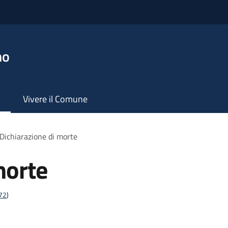
no
Vivere il Comune
Dichiarazione di morte
morte
t72
)