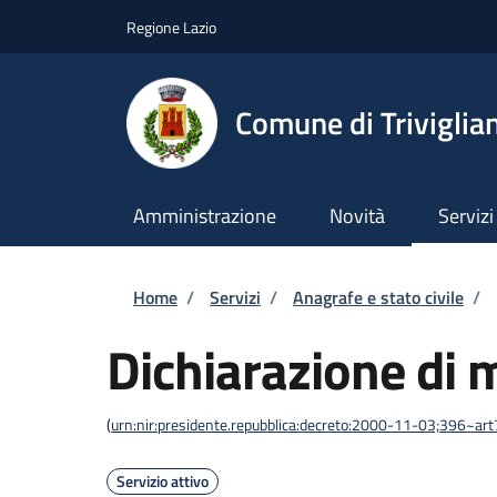
Salta al contenuto principale
Skip to footer content
Regione Lazio
Comune di Triviglia
Amministrazione
Novità
Servizi
Briciole di pane
Home
/
Servizi
/
Anagrafe e stato civile
/
Dichiarazione di 
(
urn:nir:presidente.repubblica:decreto:2000-11-03;396~ar
Servizio attivo