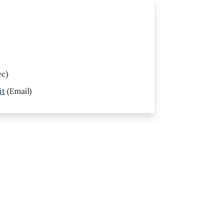
ec)
it
(Email)