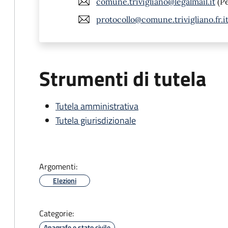
comune.trivigliano@legalmail.it
(P
protocollo@comune.trivigliano.fr.i
Strumenti di tutela
Tutela amministrativa
Tutela giurisdizionale
Argomenti:
Elezioni
Categorie:
Anagrafe e stato civile