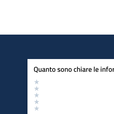
Quanto sono chiare le info
Valutazione
Valuta 5 stelle su 5
Valuta 4 stelle su 5
Valuta 3 stelle su 5
Valuta 2 stelle su 5
Valuta 1 stelle su 5