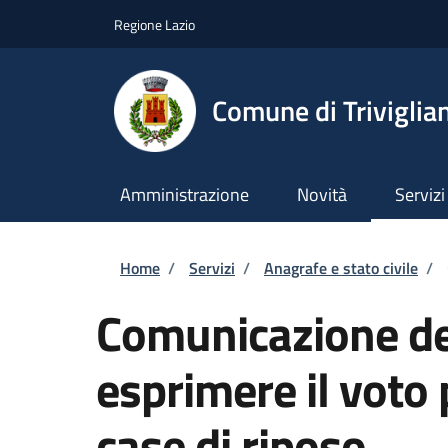
Salta al contenuto principale
Skip to footer content
Regione Lazio
Comune di Triviglia
Amministrazione
Novità
Servizi
Briciole di pane
Home
/
Servizi
/
Anagrafe e stato civile
/
Comunicazione del
esprimere il voto
case di riposo