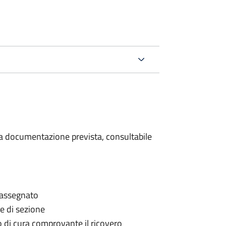
 la documentazione prevista, consultabile
è assegnato
le di sezione
go di cura comprovante il ricovero