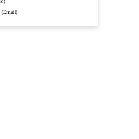
ec)
t
(Email)