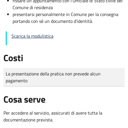
fissare un appuntamento con l'Ufficiale di Stato civile del
Comune di residenza
presentarsi personalmente in Comune per la consegna
portando con sè un documento d'identità.
Scarica la modulistica
Costi
Tipo di pagamento
Importo
La presentazione della pratica non prevede alcun
pagamento
Cosa serve
Per accedere al servizio, assicurati di avere tutta la
documentazione prevista.