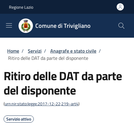
Salta al contenuto principale
Skip to footer content
Regione Lazio
Comune di Trivigliano
Briciole di pane
Home
/
Servizi
/
Anagrafe e stato civile
/
Ritiro delle DAT da parte del disponente
Ritiro delle DAT da parte
del disponente
(
urn:nir:stato:legge:2017-12-22;219~art4
)
Servizio attivo