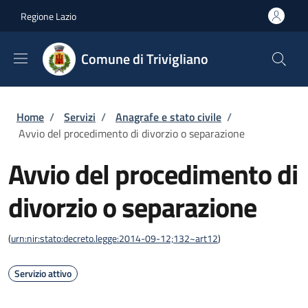
Salta al contenuto principale
Skip to footer content
Regione Lazio
Comune di Trivigliano
Briciole di pane
Home
/
Servizi
/
Anagrafe e stato civile
/
Avvio del procedimento di divorzio o separazione
Avvio del procedimento di
divorzio o separazione
(
urn:nir:stato:decreto.legge:2014-09-12;132~art12
)
Servizio attivo