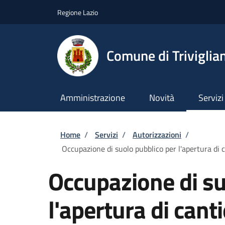
Salta al contenuto principale
Skip to footer content
Regione Lazio
Comune di Triviglia
Amministrazione
Novità
Servizi
Briciole di pane
Home
/
Servizi
/
Autorizzazioni
/
Occupazione di suolo pubblico per l'apertura di ca
Occupazione di su
l'apertura di cant