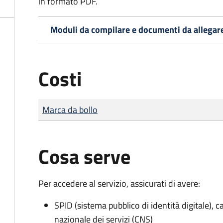
in formato PDF.
Moduli da compilare e documenti da allegar
Costi
Tipo di pagamento
Importo
Marca da bollo
Cosa serve
Per accedere al servizio, assicurati di avere:
SPID (sistema pubblico di identità digitale), ca
nazionale dei servizi (CNS)