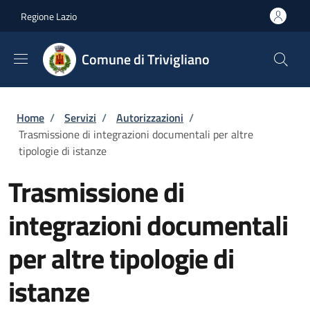
Salta al contenuto principale
Skip to footer content
Regione Lazio
Comune di Trivigliano
Briciole di pane
Home
/
Servizi
/
Autorizzazioni
/
Trasmissione di integrazioni documentali per altre
tipologie di istanze
Trasmissione di
integrazioni documentali
per altre tipologie di
istanze