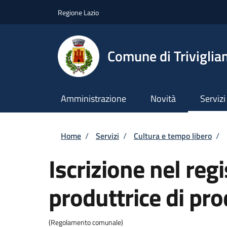
Salta al contenuto principale
Skip to footer content
Regione Lazio
Comune di Triviglia
Amministrazione
Novità
Servizi
Briciole di pane
Home
/
Servizi
/
Cultura e tempo libero
/
Iscrizione nel re
produttrice di pr
(Regolamento comunale)