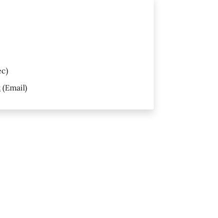
ec)
t
(Email)