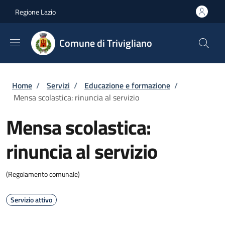
Salta al contenuto principale
Skip to footer content
Regione Lazio
Comune di Trivigliano
Briciole di pane
Home
/
Servizi
/
Educazione e formazione
/
Mensa scolastica: rinuncia al servizio
Mensa scolastica:
rinuncia al servizio
(Regolamento comunale)
Servizio attivo