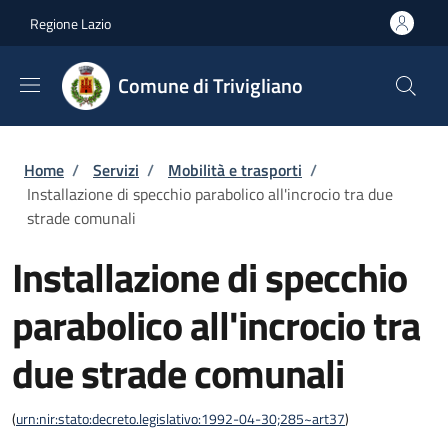
Salta al contenuto principale
Skip to footer content
Regione Lazio
Comune di Trivigliano
Briciole di pane
Home
/
Servizi
/
Mobilità e trasporti
/
Installazione di specchio parabolico all'incrocio tra due
strade comunali
Installazione di specchio
parabolico all'incrocio tra
due strade comunali
(
urn:nir:stato:decreto.legislativo:1992-04-30;285~art37
)