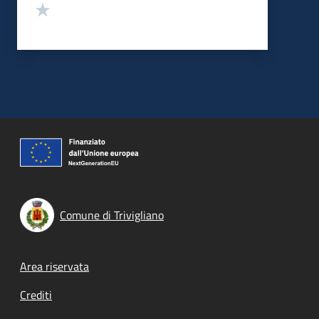
Valuta 1 stelle su 5
Comune di Trivigliano
Footer menu
Area riservata
Crediti