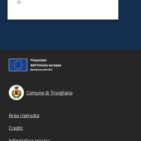
Valuta 1 stelle su 5
Comune di Trivigliano
Footer menu
Area riservata
Crediti
Informativa privacy