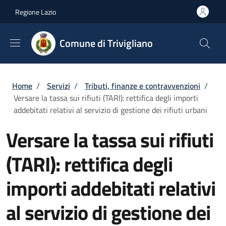
Salta al contenuto principale
Skip to footer content
Regione Lazio
Comune di Trivigliano
Briciole di pane
Home
/
Servizi
/
Tributi, finanze e contravvenzioni
/
Versare la tassa sui rifiuti (TARI): rettifica degli importi
addebitati relativi al servizio di gestione dei rifiuti urbani
Versare la tassa sui rifiuti
(TARI): rettifica degli
importi addebitati relativi
al servizio di gestione dei