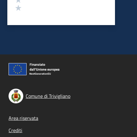
Valuta 1 stelle su 5
Comune di Trivigliano
Footer menu
Area riservata
Crediti