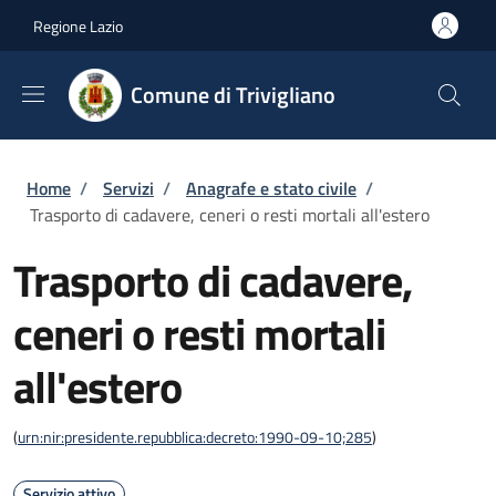
Salta al contenuto principale
Skip to footer content
Regione Lazio
Comune di Trivigliano
Briciole di pane
Home
/
Servizi
/
Anagrafe e stato civile
/
Trasporto di cadavere, ceneri o resti mortali all'estero
Trasporto di cadavere,
ceneri o resti mortali
all'estero
(
urn:nir:presidente.repubblica:decreto:1990-09-10;285
)
Servizio attivo