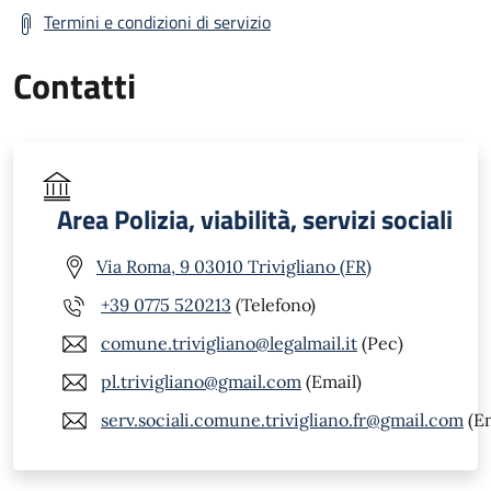
Termini e condizioni di servizio
Contatti
Area Polizia, viabilità, servizi sociali
Via Roma, 9 03010 Trivigliano (FR)
+39 0775 520213
(Telefono)
comune.trivigliano@legalmail.it
(Pec)
pl.trivigliano@gmail.com
(Email)
serv.sociali.comune.trivigliano.fr@gmail.com
(Em