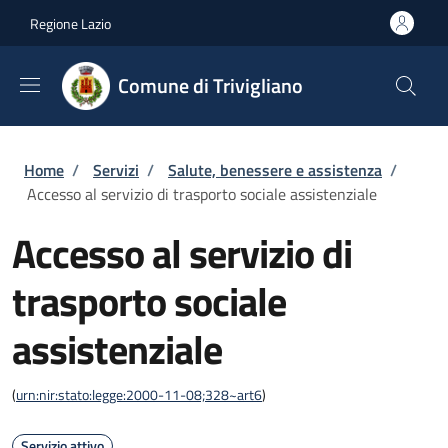
Salta al contenuto principale
Skip to footer content
Regione Lazio
Comune di Trivigliano
Briciole di pane
Home
/
Servizi
/
Salute, benessere e assistenza
/
Accesso al servizio di trasporto sociale assistenziale
Accesso al servizio di
trasporto sociale
assistenziale
(
urn:nir:stato:legge:2000-11-08;328~art6
)
Servizio attivo