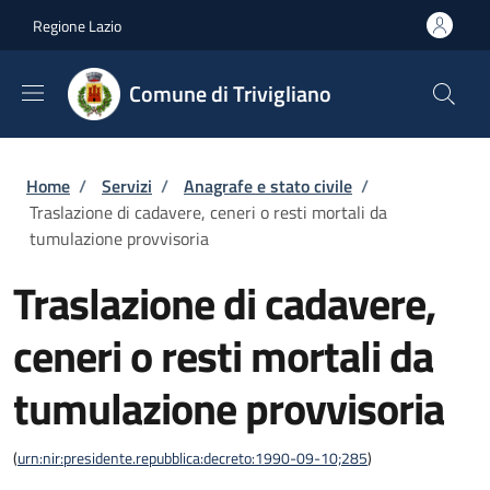
Salta al contenuto principale
Skip to footer content
Regione Lazio
Comune di Trivigliano
Briciole di pane
Home
/
Servizi
/
Anagrafe e stato civile
/
Traslazione di cadavere, ceneri o resti mortali da
tumulazione provvisoria
Traslazione di cadavere,
ceneri o resti mortali da
tumulazione provvisoria
(
urn:nir:presidente.repubblica:decreto:1990-09-10;285
)