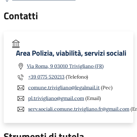
Contatti
Area Polizia, viabilità, servizi sociali
Via Roma, 9 03010 Trivigliano (FR)
+39 0775 520213
(Telefono)
comune.trivigliano@legalmail.it
(Pec)
pl.trivigliano@gmail.com
(Email)
serv.sociali.comune.trivigliano.fr@gmail.com
(Em
Strumenti di tutela