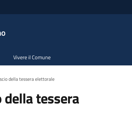
no
Vivere il Comune
ascio della tessera elettorale
o della tessera