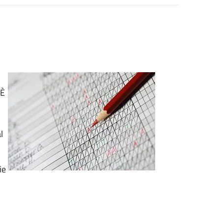
 È
l
ie