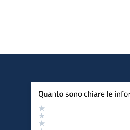
Quanto sono chiare le info
Valutazione
Valuta 5 stelle su 5
Valuta 4 stelle su 5
Valuta 3 stelle su 5