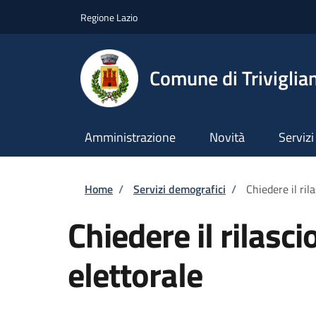
Salta al contenuto principale
Skip to footer content
Regione Lazio
Comune di Triviglia
Amministrazione
Novità
Servizi
Briciole di pane
Home
/
Servizi demografici
/
Chiedere il ril
Chiedere il rilasci
elettorale