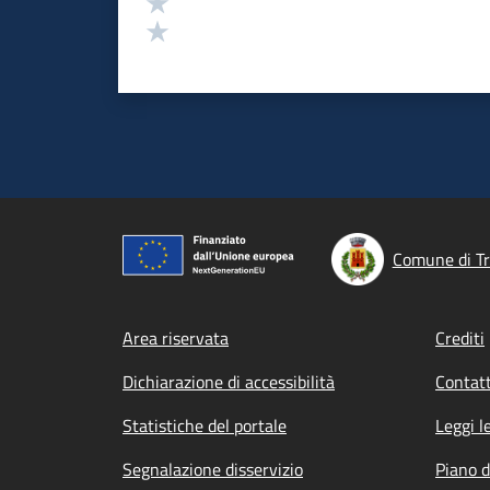
Valuta 2 stelle su 5
Valuta 1 stelle su 5
Comune di Tr
Footer menu
Area riservata
Crediti
Dichiarazione di accessibilità
Contatt
Statistiche del portale
Leggi l
Segnalazione disservizio
Piano d